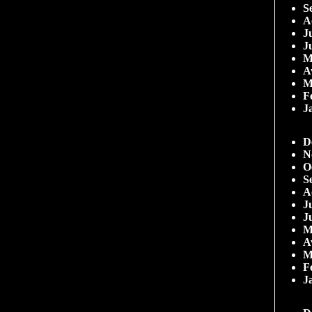
S
A
Ju
J
M
A
M
F
J
D
N
O
S
A
Ju
J
M
A
M
F
J