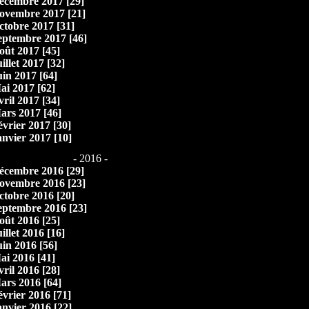
écembre 2017 [29]
ovembre 2017 [21]
ctobre 2017 [31]
eptembre 2017 [46]
oût 2017 [45]
illet 2017 [32]
uin 2017 [64]
ai 2017 [62]
vril 2017 [34]
ars 2017 [46]
évrier 2017 [30]
anvier 2017 [10]
- 2016 -
écembre 2016 [29]
ovembre 2016 [23]
ctobre 2016 [20]
eptembre 2016 [23]
oût 2016 [25]
illet 2016 [16]
uin 2016 [56]
ai 2016 [41]
vril 2016 [28]
ars 2016 [64]
évrier 2016 [71]
anvier 2016 [22]