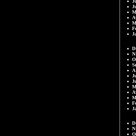
Ju
J
M
A
M
F
J
D
N
O
S
A
Ju
J
M
A
M
F
J
D
N
O