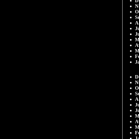
D
N
O
S
A
Ju
J
M
A
M
F
J
D
N
O
S
A
Ju
J
M
A
M
F
J