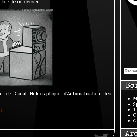
olice de ce dernier.
Bo
me de Canal Holographique d'Automatisation des
M
S
T
i.
C
G
Ar