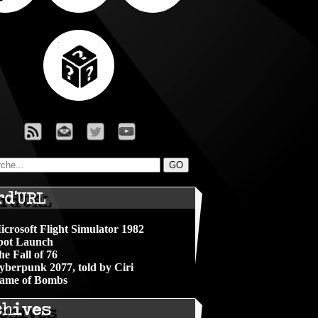
rd'URL
icrosoft Flight Simulator 1982
pot Launch
he Fall of 76
yberpunk 2077, told by Ciri
ame of Bombs
chives