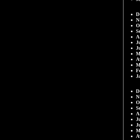
D
N
O
S
A
Ju
J
M
A
M
F
J
D
N
O
S
A
Ju
J
M
A