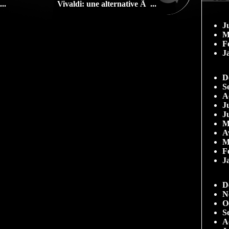
..
Vivaldi: une alternative Ã ...
J
M
F
J
D
S
A
Ju
J
M
A
M
F
J
D
N
O
S
A