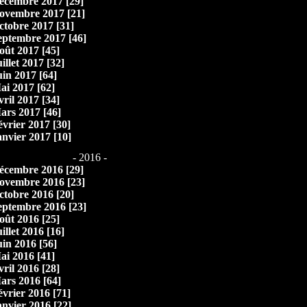
écembre 2017 [29]
ovembre 2017 [21]
ctobre 2017 [31]
eptembre 2017 [46]
oût 2017 [45]
illet 2017 [32]
uin 2017 [64]
ai 2017 [62]
vril 2017 [34]
ars 2017 [46]
évrier 2017 [30]
anvier 2017 [10]
- 2016 -
écembre 2016 [29]
ovembre 2016 [23]
ctobre 2016 [20]
eptembre 2016 [23]
oût 2016 [25]
illet 2016 [16]
uin 2016 [56]
ai 2016 [41]
vril 2016 [28]
ars 2016 [64]
évrier 2016 [71]
anvier 2016 [22]