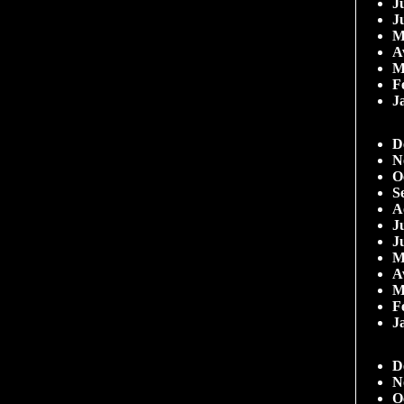
Ju
J
M
A
M
F
J
D
N
O
S
A
Ju
J
M
A
M
F
J
D
N
O