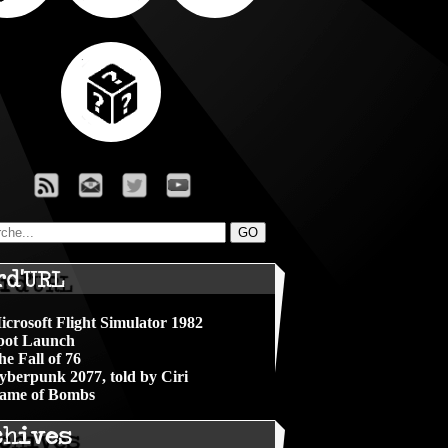
rd'URL
icrosoft Flight Simulator 1982
pot Launch
he Fall of 76
yberpunk 2077, told by Ciri
ame of Bombs
chives