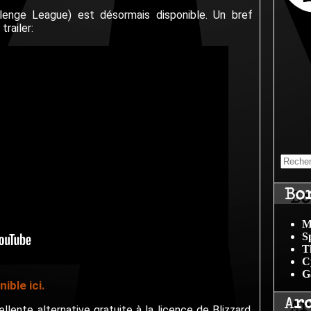
llenge League) est désormais disponible. Un bref
railer:
Bo
M
S
T
C
G
ible ici.
Ar
lente alternative gratuite à la licence de Blizzard,