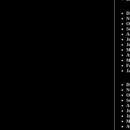
D
N
O
S
A
Ju
J
M
A
M
F
J
D
N
O
S
A
Ju
J
M
A