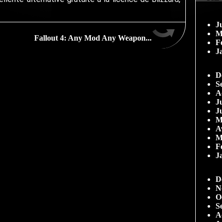
J
M
Fallout 4: Any Mod Any Weapon...
F
J
D
S
A
Ju
J
M
A
M
F
J
D
N
O
S
A