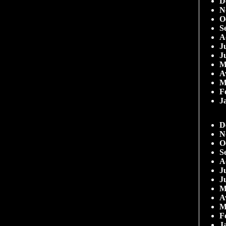
D
N
O
S
A
Ju
J
M
A
M
F
J
D
N
O
S
A
Ju
J
M
A
M
F
J