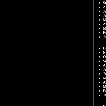
S
A
Ju
J
M
A
M
F
J
D
N
O
S
A
Ju
J
M
A
M
F
J