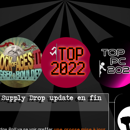
 Supply Drop update en fin
une grosse mise à jour
dge Roll
va se voir greffer