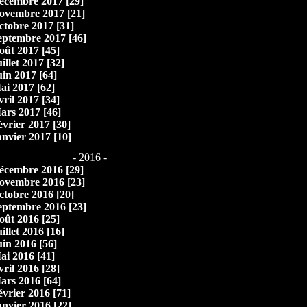
écembre 2017 [29]
ovembre 2017 [21]
ctobre 2017 [31]
eptembre 2017 [46]
oût 2017 [45]
illet 2017 [32]
uin 2017 [64]
ai 2017 [62]
vril 2017 [34]
ars 2017 [46]
évrier 2017 [30]
anvier 2017 [10]
- 2016 -
écembre 2016 [29]
ovembre 2016 [23]
ctobre 2016 [20]
eptembre 2016 [23]
oût 2016 [25]
illet 2016 [16]
uin 2016 [56]
ai 2016 [41]
vril 2016 [28]
ars 2016 [64]
évrier 2016 [71]
anvier 2016 [22]