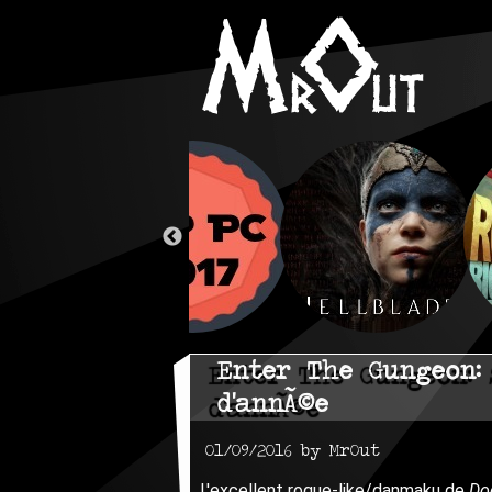
Enter The Gungeon:
d'annÃ©e
01/09/2016 by MrOut
L'excellent rogue-like/danmaku de
Do