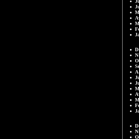
Ju
J
M
A
M
F
J
D
N
O
S
A
Ju
J
M
A
M
F
J
D
N
O