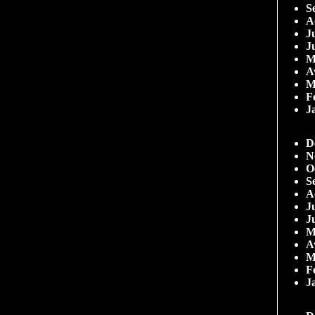
S
A
Ju
J
M
A
M
F
J
D
N
O
S
A
Ju
J
M
A
M
F
J