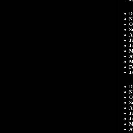
D
N
O
S
A
Ju
J
M
A
M
F
J
D
N
O
S
A
Ju
J
M
A