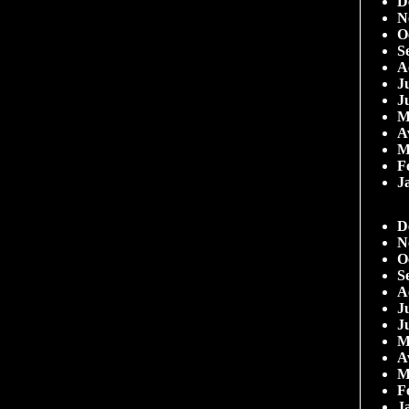
D
N
O
S
A
Ju
J
M
A
M
F
J
D
N
O
S
A
Ju
J
M
A
M
F
J