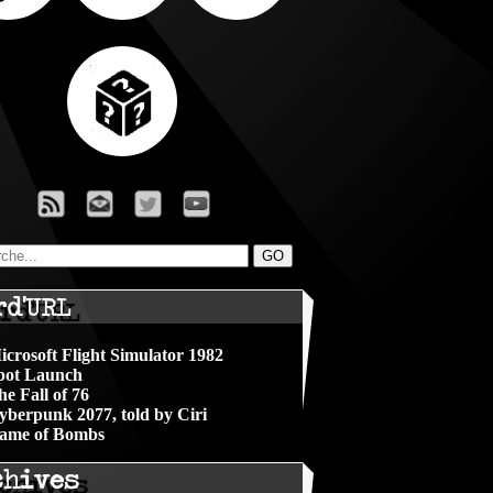
rd'URL
icrosoft Flight Simulator 1982
pot Launch
he Fall of 76
yberpunk 2077, told by Ciri
ame of Bombs
chives