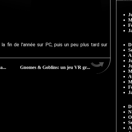
J
M
F
J
 la fin de l'année sur PC, puis un peu plus tard sur
D
S
A
Ju
J
a...
Gnomes & Goblins: un jeu VR gr...
M
A
M
F
J
D
N
O
S
A