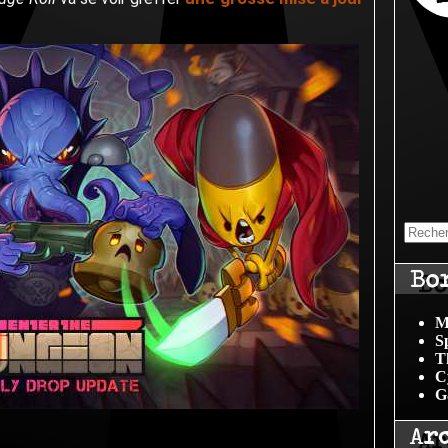
Bo
M
S
T
C
G
Ar