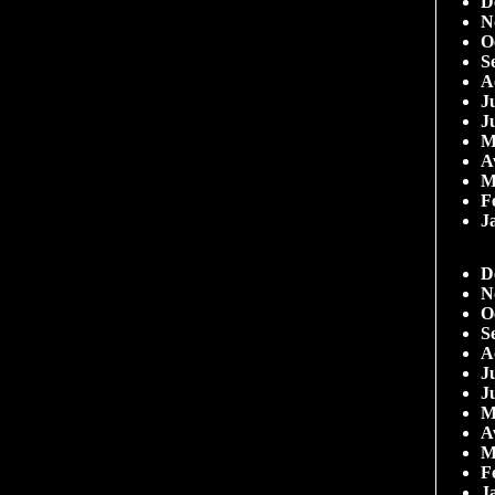
D
N
O
S
A
Ju
J
M
A
M
F
J
D
N
O
S
A
Ju
J
M
A
M
F
J