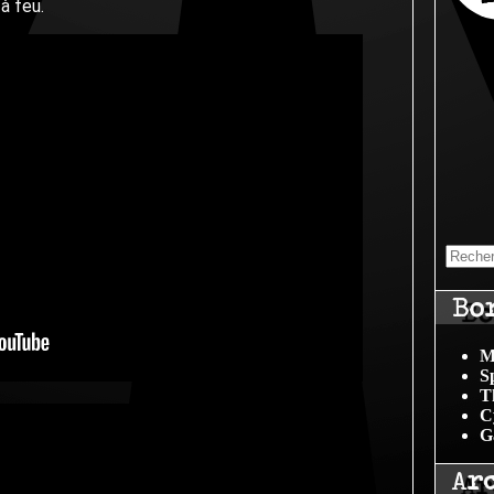
à feu.
Bo
M
S
T
C
G
Ar