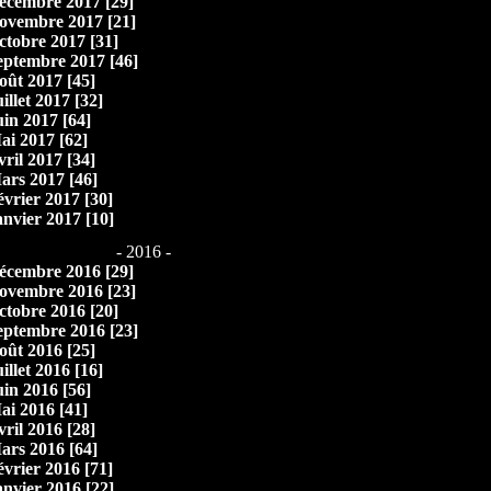
écembre 2017 [29]
ovembre 2017 [21]
ctobre 2017 [31]
eptembre 2017 [46]
oût 2017 [45]
illet 2017 [32]
uin 2017 [64]
ai 2017 [62]
vril 2017 [34]
ars 2017 [46]
évrier 2017 [30]
anvier 2017 [10]
- 2016 -
écembre 2016 [29]
ovembre 2016 [23]
ctobre 2016 [20]
eptembre 2016 [23]
oût 2016 [25]
illet 2016 [16]
uin 2016 [56]
ai 2016 [41]
vril 2016 [28]
ars 2016 [64]
évrier 2016 [71]
anvier 2016 [22]