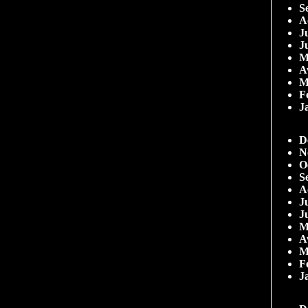
S
A
Ju
J
M
A
M
F
J
D
N
O
S
A
Ju
J
M
A
M
F
J