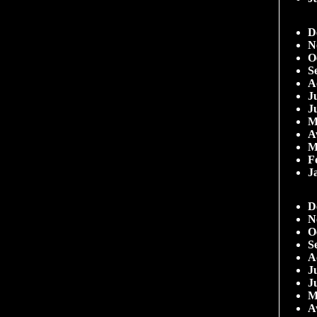
D
N
O
S
A
Ju
J
M
A
M
F
J
D
N
O
S
A
Ju
J
M
A