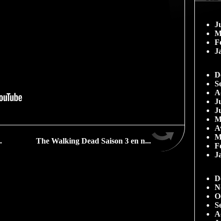
J
M
F
J
D
S
A
Ju
J
M
A
M
.
The Walking Dead Saison 3 en n...
F
J
D
N
O
S
A