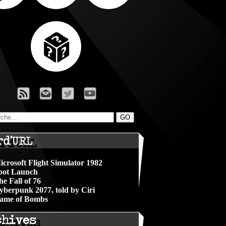
rd'URL
icrosoft Flight Simulator 1982
pot Launch
he Fall of 76
yberpunk 2077, told by Ciri
ame of Bombs
chives