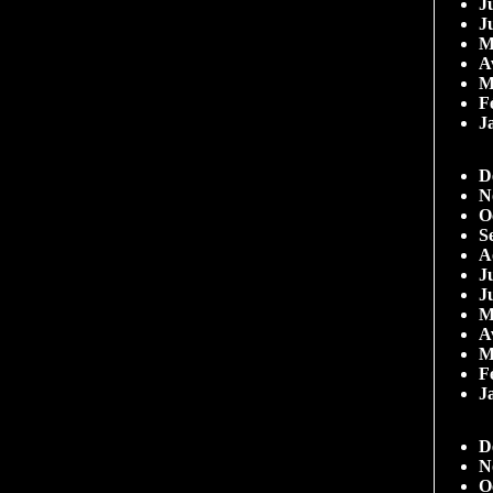
Ju
J
M
A
M
F
J
D
N
O
S
A
Ju
J
M
A
M
F
J
D
N
O