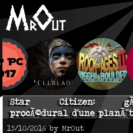
Star Citizen: gÃ©
procÃ©dural d'une planÃ¨t
15/10/2016 by MrOut