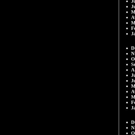
Ju
J
M
A
M
F
J
D
N
O
S
A
Ju
J
M
A
M
F
J
D
N
O