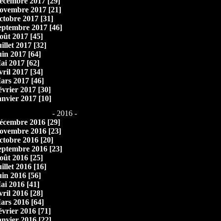
écembre 2017 [29]
ovembre 2017 [21]
ctobre 2017 [31]
eptembre 2017 [46]
oût 2017 [45]
illet 2017 [32]
uin 2017 [64]
ai 2017 [62]
vril 2017 [34]
ars 2017 [46]
évrier 2017 [30]
anvier 2017 [10]
- 2016 -
écembre 2016 [29]
ovembre 2016 [23]
ctobre 2016 [20]
eptembre 2016 [23]
oût 2016 [25]
illet 2016 [16]
uin 2016 [56]
ai 2016 [41]
vril 2016 [28]
ars 2016 [64]
évrier 2016 [71]
anvier 2016 [22]