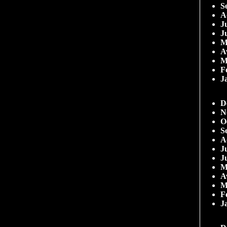
S
A
Ju
J
M
A
M
F
J
D
N
O
S
A
Ju
J
M
A
M
F
J