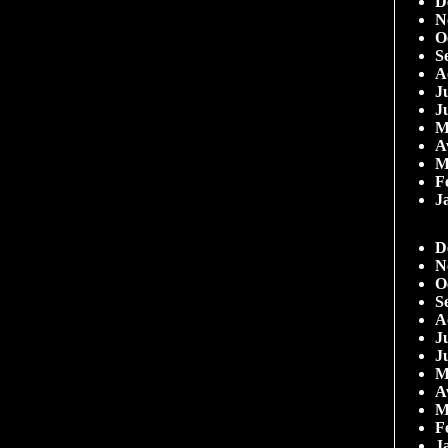
D
N
O
S
A
Ju
J
M
A
M
F
J
D
N
O
S
A
Ju
J
M
A
M
F
J