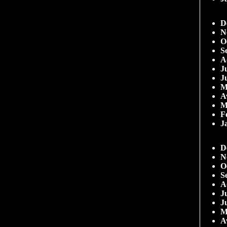
D
N
O
S
A
Ju
J
M
A
M
F
J
D
N
O
S
A
Ju
J
M
A