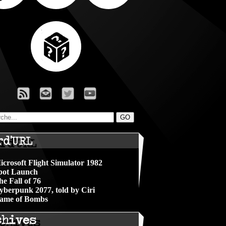
rd'URL
icrosoft Flight Simulator 1982
pot Launch
he Fall of 76
yberpunk 2077, told by Ciri
ame of Bombs
chives