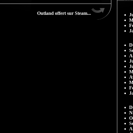
Outland offert sur Steam...
J
M
F
J
D
S
A
Ju
J
M
A
M
F
J
D
N
O
S
A