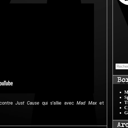
Bo
M
S
T
ncontre
Just Cause
qui s'allie avec
Mad Max
et
C
G
Ar