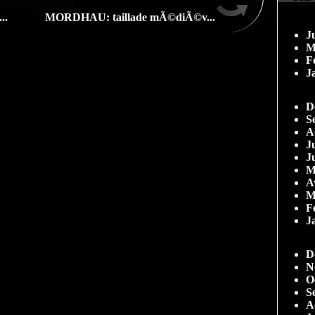
..
MORDHAU: taillade mÃ©diÃ©v...
J
M
F
J
D
S
A
Ju
J
M
A
M
F
J
D
N
O
S
A