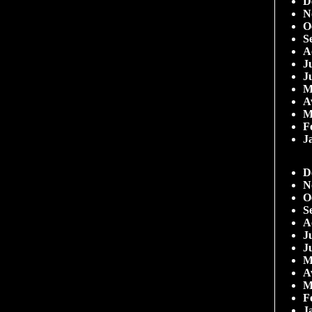
D
N
O
S
A
Ju
J
M
A
M
F
J
D
N
O
S
A
Ju
J
M
A
M
F
J