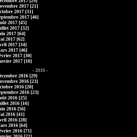
écembre 2017 [29]
ovembre 2017 [21]
ctobre 2017 [31]
eptembre 2017 [46]
oût 2017 [45]
illet 2017 [32]
uin 2017 [64]
ai 2017 [62]
vril 2017 [34]
ars 2017 [46]
évrier 2017 [30]
anvier 2017 [10]
- 2016 -
écembre 2016 [29]
ovembre 2016 [23]
ctobre 2016 [20]
eptembre 2016 [23]
oût 2016 [25]
illet 2016 [16]
uin 2016 [56]
ai 2016 [41]
vril 2016 [28]
ars 2016 [64]
évrier 2016 [71]
anvier 2016 [22]