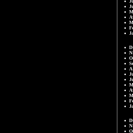
Ju
J
M
A
M
F
J
D
N
O
S
A
Ju
J
M
A
M
F
J
D
N
O