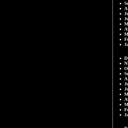
S
A
Ju
J
M
A
M
F
J
D
N
O
S
A
Ju
J
M
A
M
F
J