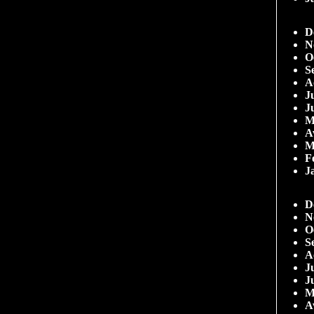
D
N
O
S
A
Ju
J
M
A
M
F
J
D
N
O
S
A
Ju
J
M
A