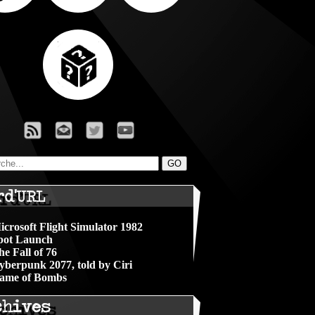
rd'URL
icrosoft Flight Simulator 1982
pot Launch
he Fall of 76
yberpunk 2077, told by Ciri
ame of Bombs
chives