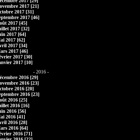
écembre 2017 [29]
ovembre 2017 [21]
ctobre 2017 [31]
eptembre 2017 [46]
oût 2017 [45]
illet 2017 [32]
uin 2017 [64]
ai 2017 [62]
vril 2017 [34]
ars 2017 [46]
évrier 2017 [30]
anvier 2017 [10]
- 2016 -
écembre 2016 [29]
ovembre 2016 [23]
ctobre 2016 [20]
eptembre 2016 [23]
oût 2016 [25]
illet 2016 [16]
uin 2016 [56]
ai 2016 [41]
vril 2016 [28]
ars 2016 [64]
évrier 2016 [71]
anvier 2016 [22]