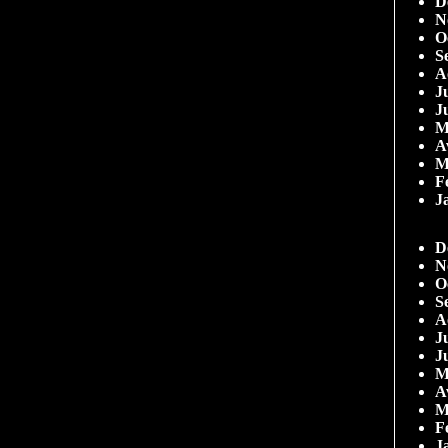
D
N
O
S
A
Ju
J
M
A
M
F
J
D
N
O
S
A
Ju
J
M
A
M
F
J