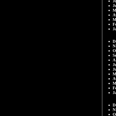
Ju
J
M
A
M
F
J
D
N
O
S
A
Ju
J
M
A
M
F
J
D
N
O