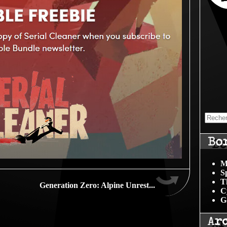
Bo
M
S
T
Generation Zero: Alpine Unrest...
C
G
Ar