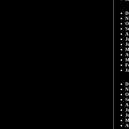
D
N
O
S
A
Ju
J
M
A
M
F
J
D
N
O
S
A
Ju
J
M
A