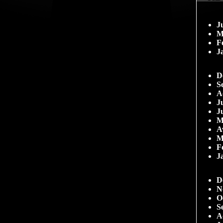
J
M
F
J
D
S
A
Ju
J
M
A
M
F
J
D
N
O
S
A