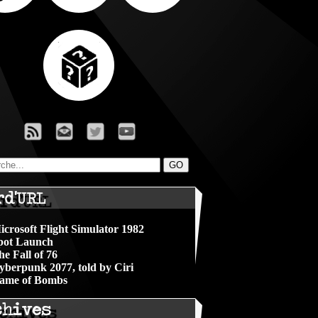
rd'URL
icrosoft Flight Simulator 1982
pot Launch
he Fall of 76
yberpunk 2077, told by Ciri
ame of Bombs
chives