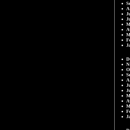
S
A
Ju
J
M
A
M
F
J
D
N
O
S
A
Ju
J
M
A
M
F
J