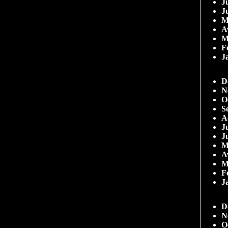
Ju
J
M
A
M
F
J
D
N
O
S
A
Ju
J
M
A
M
F
J
D
N
O