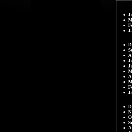
J
M
F
J
D
S
A
Ju
J
M
A
M
F
J
D
N
O
S
A