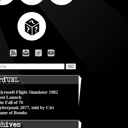
rd'URL
icrosoft Flight Simulator 1982
pot Launch
he Fall of 76
yberpunk 2077, told by Ciri
ame of Bombs
chives