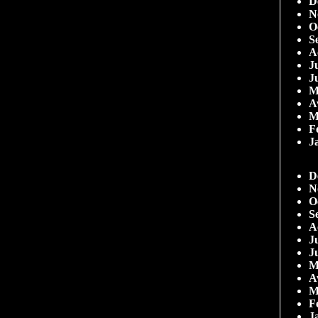
D
N
O
S
A
Ju
J
M
A
M
F
J
D
N
O
S
A
Ju
J
M
A
M
F
J