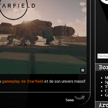
Bo
M
gameplay de Starfield
du
et de son univers massif.
S
T
C
G
Soon
Ar