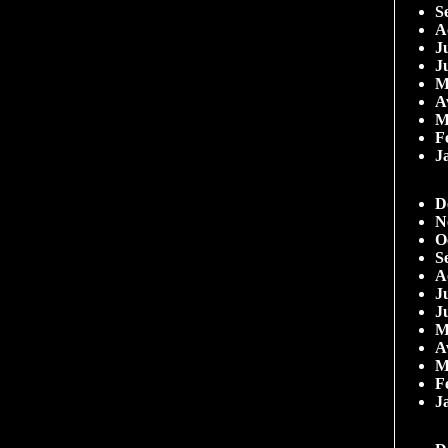
S
A
Ju
J
M
A
M
F
J
D
N
O
S
A
Ju
J
M
A
M
F
J