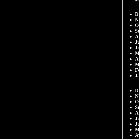
D
N
O
S
A
Ju
J
M
A
M
F
J
D
N
O
S
A
Ju
J
M
A