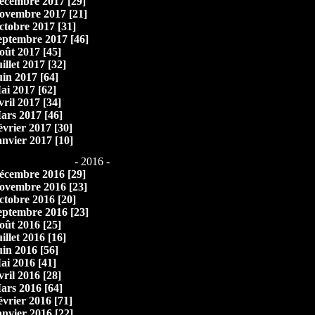
écembre 2017 [29]
ovembre 2017 [21]
ctobre 2017 [31]
eptembre 2017 [46]
oût 2017 [45]
illet 2017 [32]
uin 2017 [64]
ai 2017 [62]
vril 2017 [34]
ars 2017 [46]
évrier 2017 [30]
anvier 2017 [10]
- 2016 -
écembre 2016 [29]
ovembre 2016 [23]
ctobre 2016 [20]
eptembre 2016 [23]
oût 2016 [25]
illet 2016 [16]
uin 2016 [56]
ai 2016 [41]
vril 2016 [28]
ars 2016 [64]
évrier 2016 [71]
anvier 2016 [22]