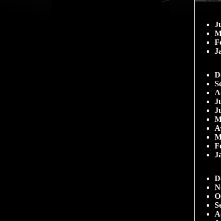
J
M
F
J
D
S
A
Ju
J
M
A
M
F
J
D
N
O
S
A