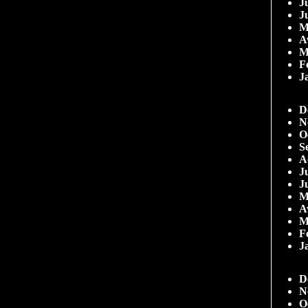
Ju
J
M
A
M
F
J
D
N
O
S
A
Ju
J
M
A
M
F
J
D
N
O