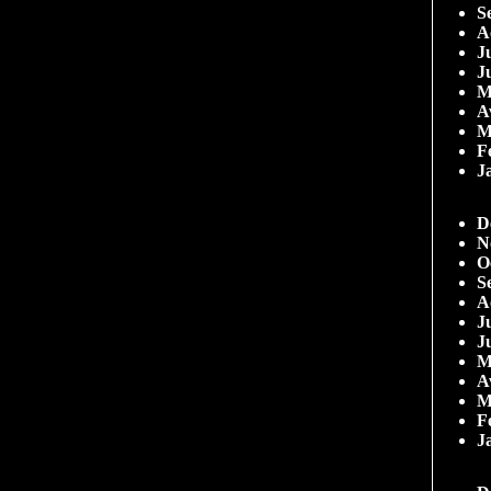
S
A
Ju
J
M
A
M
F
J
D
N
O
S
A
Ju
J
M
A
M
F
J