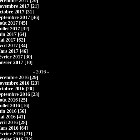
écembre 2017 [29]
ovembre 2017 [21]
ctobre 2017 [31]
eptembre 2017 [46]
oût 2017 [45]
illet 2017 [32]
uin 2017 [64]
ai 2017 [62]
vril 2017 [34]
ars 2017 [46]
évrier 2017 [30]
anvier 2017 [10]
- 2016 -
écembre 2016 [29]
ovembre 2016 [23]
ctobre 2016 [20]
eptembre 2016 [23]
oût 2016 [25]
illet 2016 [16]
uin 2016 [56]
ai 2016 [41]
vril 2016 [28]
ars 2016 [64]
évrier 2016 [71]
anvier 2016 [22]