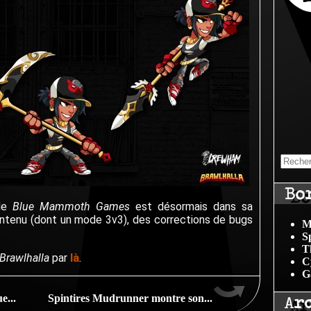
Bo
 de
Blue Mammoth Games
est désormais dans sa
ontenu (dont un mode 3v3), des corrections de bugs
M
S
T
là
Brawlhalla
par
.
C
G
Ar
e...
Spintires Mudrunner montre son...