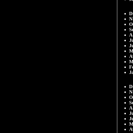
D
N
O
S
A
Ju
J
M
A
M
F
J
D
N
O
S
A
Ju
J
M
A