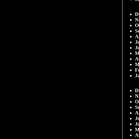
D
N
O
S
A
Ju
J
M
A
M
F
J
D
N
O
S
A
Ju
J
M
A