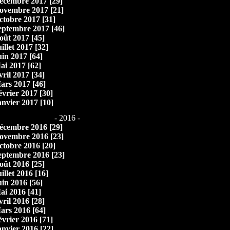
écembre 2017 [29]
ovembre 2017 [21]
ctobre 2017 [31]
eptembre 2017 [46]
oût 2017 [45]
illet 2017 [32]
uin 2017 [64]
ai 2017 [62]
vril 2017 [34]
ars 2017 [46]
évrier 2017 [30]
anvier 2017 [10]
- 2016 -
écembre 2016 [29]
ovembre 2016 [23]
ctobre 2016 [20]
eptembre 2016 [23]
oût 2016 [25]
illet 2016 [16]
uin 2016 [56]
ai 2016 [41]
vril 2016 [28]
ars 2016 [64]
évrier 2016 [71]
anvier 2016 [22]