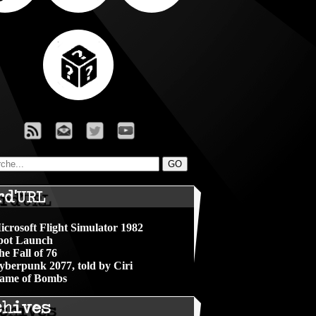
rd'URL
icrosoft Flight Simulator 1982
pot Launch
he Fall of 76
yberpunk 2077, told by Ciri
ame of Bombs
chives