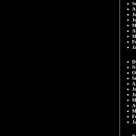
S
A
Ju
J
M
A
M
F
J
D
N
O
S
A
Ju
J
M
A
M
F
J