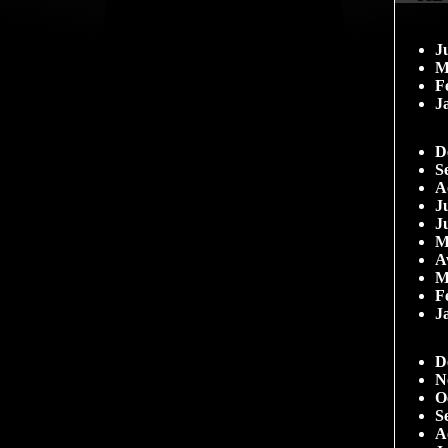
J
M
F
J
D
S
A
Ju
J
M
A
M
F
J
D
N
O
S
A