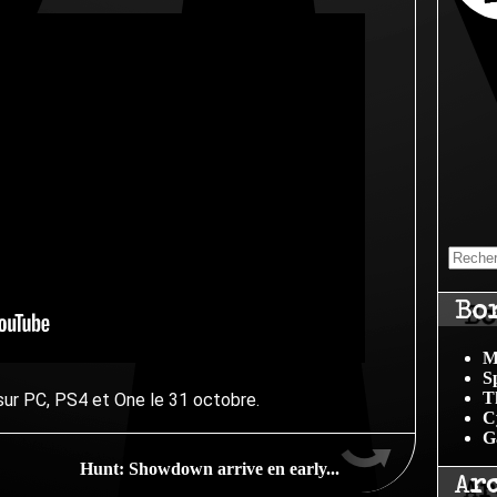
Bo
M
S
T
sur PC, PS4 et One le 31 octobre.
C
G
Hunt: Showdown arrive en early...
Ar