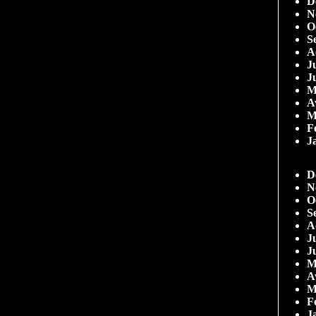
D
N
O
S
A
Ju
J
M
A
M
F
J
D
N
O
S
A
Ju
J
M
A
M
F
J