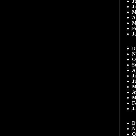
Ju
J
M
A
M
F
J
D
N
O
S
A
Ju
J
M
A
M
F
J
D
N
O